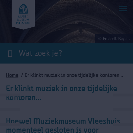
Overslaan
en
naar
de
inhoud
gaan
© Frederik Beyens
Kruimelpad
Home
Er klinkt muziek in onze tijdelijke kantoren…
Er klinkt muziek in onze tijdelijke
kantoren…
Hoewel Muziekmuseum Vleeshuis
momenteel gesloten is voor