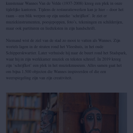
kunstenaar Wannes Van de Velde (1937-2008) kreeg een plek in onze
tijdelijke kantoren. Tijdens de restauratiewerken kan je hier – door het
raam – een blik werpen op zijn unieke ‘schrijfkot’. Je ziet er
muziekinstrumenten, poesjepoppen, foto’s, tekeningen en schilderijen,
© Frederik Beyens
maar ook partituren en liedteksten in zijn handschrift.
Niemand wist de ziel van de stad zo mooi te vatten als Wannes. Zijn
wortels lagen in de straten rond het Vleeshuis, in het oude
Schipperskwartier. Later verhuisde hij naar de buurt rond het Stadspark,
waar hij in zijn werkkamer muziek en teksten schreef. In 2019 kreeg
zijn ‘schrijfkot’ een plek in het muziekmuseum. Alles samen gaat het
om bijna 1.500 objecten die Wannes inspireerden of die een
weerspiegeling zijn van zijn creativiteit.