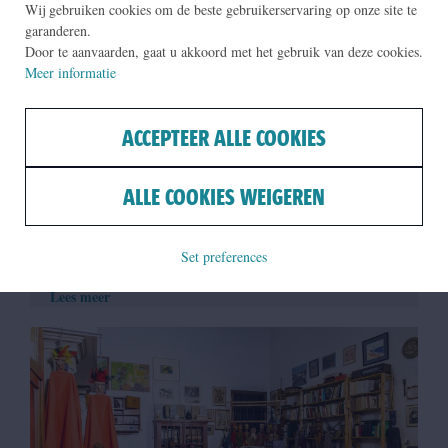
Wij gebruiken cookies om de beste gebruikerservaring op onze site te
garanderen.
Door te aanvaarden, gaat u akkoord met het gebruik van deze cookies.
Meer informatie
VERHAAL
ACCEPTEER ALLE COOKIES
De vleugelpiano van Pleyel
ALLE COOKIES WEIGEREN
Google Arts & Culture
Ontdek het verhaal achter een vleugelpiano van een van de
beroemdste historische bouwers, zijn onlosmakelijke band
Set preferences
met Antwerpen en de restauratie.
Lees meer