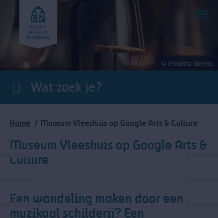
Overslaan
en
naar
de
inhoud
gaan
© Frederik Beyens
Kruimelpad
Home
Museum Vleeshuis op Google Arts & Culture
Museum Vleeshuis op Google Arts &
Culture
Een wandeling maken door een
muzikaal schilderij? Een