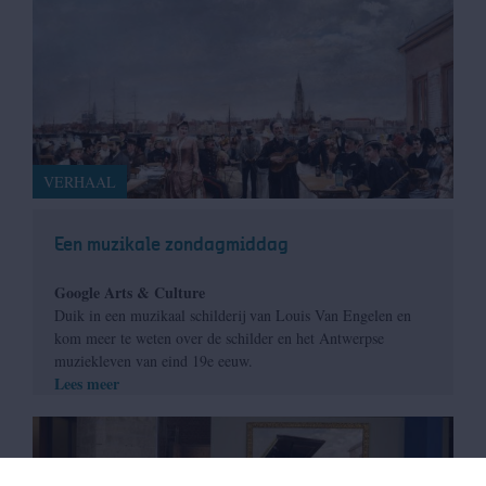
VERHAAL
Een muzikale zondagmiddag
Google Arts & Culture
Duik in een muzikaal schilderij van Louis Van Engelen en
kom meer te weten over de schilder en het Antwerpse
muziekleven van eind 19e eeuw.
Lees meer